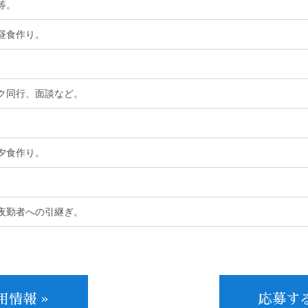
等。
昼食作り。
。
ク同行、面談など。
夕食作り。
夜勤者への引継ぎ。
用情報 »
応募する